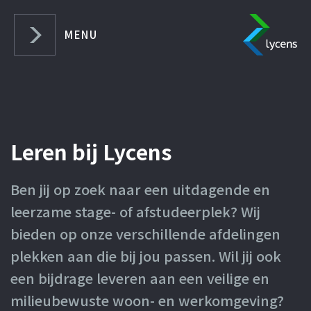
SLUITEN
MENU
Home
Over Lycens
Leren bij Lycens
Veiligheid & Gezondheid
Herbestemming & Hergebruik
Ben jij op zoek naar een uitdagende en
leerzame stage- of afstudeerplek? Wij
Actueel
bieden op onze verschillende afdelingen
Werken bij Lycens
plekken aan die bij jou passen. Wil jij ook
Leren bij Lycens
een bijdrage leveren aan een veilige en
milieubewuste woon- en werkomgeving?
Contact