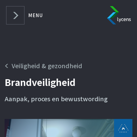
SLUITEN
MENU
Home
Over Lycens
Veiligheid & gezondheid
Veiligheid & Gezondheid
Brandveiligheid
Herbestemming & Hergebruik
Actueel
Aanpak, proces en bewustwording
Werken bij Lycens
Leren bij Lycens
Contact