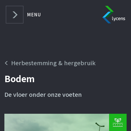
SLUITEN
MENU
Home
Over Lycens
Herbestemming & hergebruik
Veiligheid & Gezondheid
Bodem
Herbestemming &
Hergebruik
De vloer onder onze voeten
Actueel
Werken bij Lycens
Leren bij Lycens