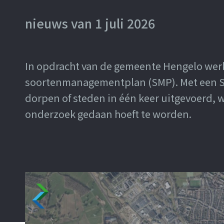
Leren bij Lycens
nieuws van 1 juli 2026
Contact
In opdracht van de gemeente Hengelo werk
GEBOUWASSISTENT
soortenmanagementplan (SMP). Met een S
dorpen of steden in één keer uitgevoerd, 
onderzoek gedaan hoeft te worden.